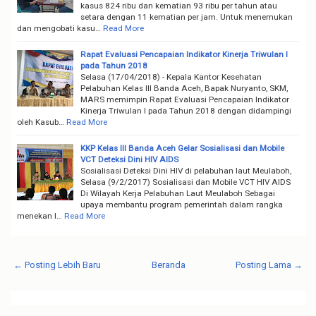
kasus 824 ribu dan kematian 93 ribu per tahun atau
setara dengan 11 kematian per jam. Untuk menemukan
dan mengobati kasu…
Read More
Rapat Evaluasi Pencapaian Indikator Kinerja Triwulan I
pada Tahun 2018
Selasa (17/04/2018) - Kepala Kantor Kesehatan
Pelabuhan Kelas III Banda Aceh, Bapak Nuryanto, SKM,
MARS memimpin Rapat Evaluasi Pencapaian Indikator
Kinerja Triwulan I pada Tahun 2018 dengan didampingi
oleh Kasub…
Read More
KKP Kelas III Banda Aceh Gelar Sosialisasi dan Mobile
VCT Deteksi Dini HIV AIDS
Sosialisasi Deteksi Dini HIV di pelabuhan laut Meulaboh,
Selasa (9/2/2017) Sosialisasi dan Mobile VCT HIV AIDS
Di Wilayah Kerja Pelabuhan Laut Meulaboh Sebagai
upaya membantu program pemerintah dalam rangka
menekan l…
Read More
← Posting Lebih Baru
Beranda
Posting Lama →