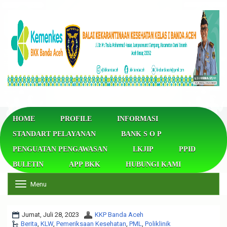
HOME
PROFILE
INFORMASI
STANDART PELAYANAN
BANK S O P
PENGUATAN PENGAWASAN
LKJIP
PPID
BULETIN
APP BKK
HUBUNGI KAMI
Menu
T
o
g
g
Jumat, Juli 28, 2023
KKP Banda Aceh
l
Berita
,
KLW
,
Pemeriksaan Kesehatan
,
PML
,
Poliklinik