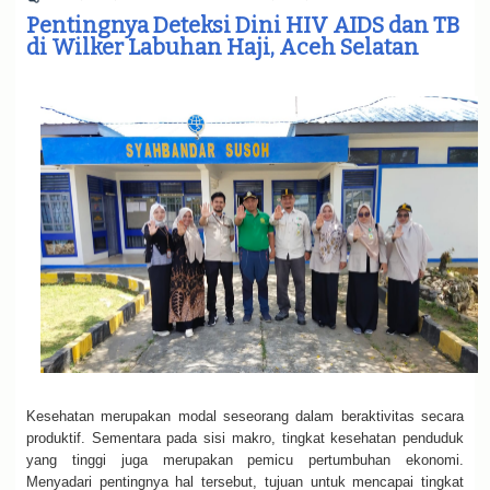
e
Pentingnya Deteksi Dini HIV AIDS dan TB
n
di Wilker Labuhan Haji, Aceh Selatan
a
v
i
g
a
t
i
o
n
Kesehatan merupakan modal seseorang dalam beraktivitas secara
produktif. Sementara pada sisi makro, tingkat kesehatan penduduk
yang tinggi juga merupakan pemicu pertumbuhan ekonomi.
Menyadari pentingnya hal tersebut, tujuan untuk mencapai tingkat