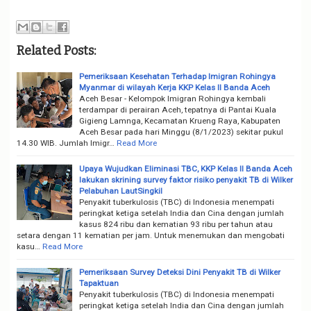
Related Posts:
Pemeriksaan Kesehatan Terhadap Imigran Rohingya
Myanmar di wilayah Kerja KKP Kelas II Banda Aceh
Aceh Besar - Kelompok Imigran Rohingya kembali
terdampar di perairan Aceh, tepatnya di Pantai Kuala
Gigieng Lamnga, Kecamatan Krueng Raya, Kabupaten
Aceh Besar pada hari Minggu (8/1/2023) sekitar pukul
14.30 WIB. Jumlah Imigr…
Read More
Upaya Wujudkan Eliminasi TBC, KKP Kelas II Banda Aceh
lakukan skrining survey faktor risiko penyakit TB di Wilker
Pelabuhan LautSingkil
Penyakit tuberkulosis (TBC) di Indonesia menempati
peringkat ketiga setelah India dan Cina dengan jumlah
kasus 824 ribu dan kematian 93 ribu per tahun atau
setara dengan 11 kematian per jam. Untuk menemukan dan mengobati
kasu…
Read More
Pemeriksaan Survey Deteksi Dini Penyakit TB di Wilker
Tapaktuan
Penyakit tuberkulosis (TBC) di Indonesia menempati
peringkat ketiga setelah India dan Cina dengan jumlah