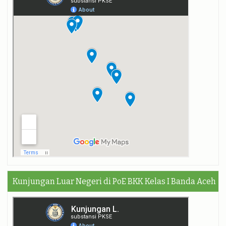
Kunjungan Luar Negeri di PoE BKK Kelas I Banda Aceh