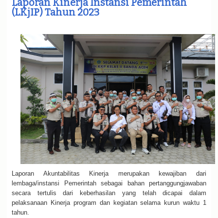
Laporan Kinerja Instansi Pemerintah
e
(LKjIP) Tahun 2023
n
a
v
i
g
a
t
i
o
n
Laporan Akuntabilitas Kinerja merupakan kewajiban dari
lembaga/instansi Pemerintah sebagai bahan pertanggungjawaban
secara tertulis dari keberhasilan yang telah dicapai dalam
pelaksanaan Kinerja program dan kegiatan selama kurun waktu 1
tahun.