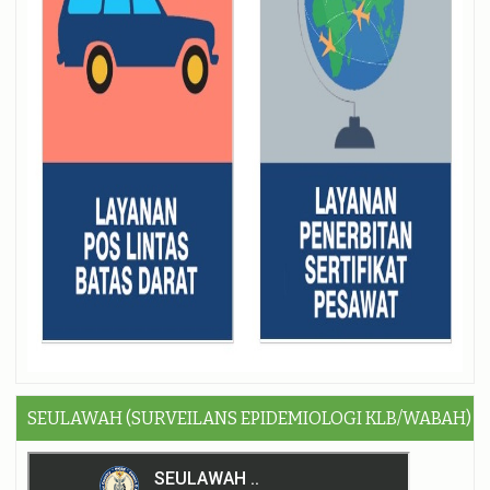
SEULAWAH (SURVEILANS EPIDEMIOLOGI KLB/WABAH)