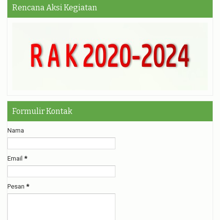
Rencana Aksi Kegiatan
Formulir Kontak
Nama
Email
*
Pesan
*