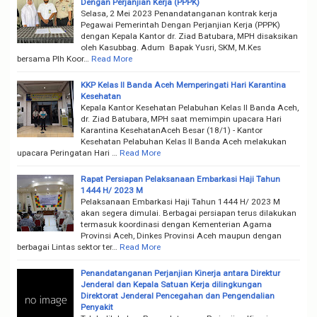
Dengan Perjanjian Kerja (PPPK)
Selasa, 2 Mei 2023 Penandatanganan kontrak kerja
Pegawai Pemerintah Dengan Perjanjian Kerja (PPPK)
dengan Kepala Kantor dr. Ziad Batubara, MPH disaksikan
oleh Kasubbag. Adum Bapak Yusri, SKM, M.Kes
bersama Plh Koor…
Read More
KKP Kelas II Banda Aceh Memperingati Hari Karantina
Kesehatan
Kepala Kantor Kesehatan Pelabuhan Kelas II Banda Aceh,
dr. Ziad Batubara, MPH saat memimpin upacara Hari
Karantina KesehatanAceh Besar (18/1) - Kantor
Kesehatan Pelabuhan Kelas II Banda Aceh melakukan
upacara Peringatan Hari …
Read More
Rapat Persiapan Pelaksanaan Embarkasi Haji Tahun
1444 H/ 2023 M
Pelaksanaan Embarkasi Haji Tahun 1444 H/ 2023 M
akan segera dimulai. Berbagai persiapan terus dilakukan
termasuk koordinasi dengan Kementerian Agama
Provinsi Aceh, Dinkes Provinsi Aceh maupun dengan
berbagai Lintas sektor ter…
Read More
Penandatanganan Perjanjian Kinerja antara Direktur
Jenderal dan Kepala Satuan Kerja dilingkungan
Direktorat Jenderal Pencegahan dan Pengendalian
Penyakit