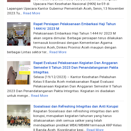
Upacara Hari Kesehatan Nasional (HKN) ke-59 di
Lapangan Upacara Kantor Gubernur Pemerintah Aceh, Senin, 13 November
2023.Tu…
Read More
Rapat Persiapan Pelaksanaan Embarkasi Haji Tahun
1444 H/ 2023 M
Pelaksanaan Embarkasi Haji Tahun 1444 H/ 2023 M
akan segera dimulai. Berbagai persiapan terus dilakukan
termasuk koordinasi dengan Kementerian Agama
Provinsi Aceh, Dinkes Provinsi Aceh maupun dengan
berbagai Lintas sektor ter…
Read More
Rapat Evaluasi Pelaksanaan Kegiatan Dan Anggaran
Semester II Tahun 2023 Dan Penandatanganan Pakta
Integritas.
Selasa (19/12/2023) – Kantor Kesehatan Pelabuhan
Kelas II Banda Aceh melaksanakan Rapat Evaluasi
Pelaksanaan Kegiatan Dan Anggaran Semester II Tahun
2023 Dan Penandatanganan Pakta Integritas. Kegiatan ini diadakan
untuk menge…
Read More
Sosialisasi dan Refreshing Integritas dan Anti Korupsi
Kegiatan Sosialisasi dan refreshing integritas dan anti
korupsi, merupakan kegiatan tahunan yang harus
dilaksanakan oleh semua satker yang telah
mendapatkan predikat WBK/WBMM termasuk KKP Kelas
II Banda Aceh. Koordinator kegi…
Read More