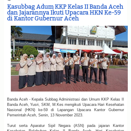
e
Kasubbag Adum KKP Kelas II Banda Aceh
n
dan Jajarannya Ikuti Upacara HKN Ke-59
a
di Kantor Gubernur Aceh
v
i
g
a
t
i
o
n
Banda Aceh - Kepala Subbag Administrasi dan Umum KKP Kelas II
Banda Aceh, Yusri, SKM, M.Kes mengikuti Upacara Hari Kesehatan
Nasional (HKN) ke-59 di Lapangan Upacara Kantor Gubernur
Pemerintah Aceh, Senin, 13 November 2023.
Turut serta Aparatur Sipil Negara (ASN) pada jajaran Kantor
Kesehatan Pelabuhan Kelas II Banda Aceh. H
ari Kesehatan