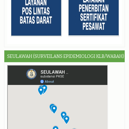
SEULAWAH (SURVEILANS EPIDEMIOLOGI KLB/WABAH)