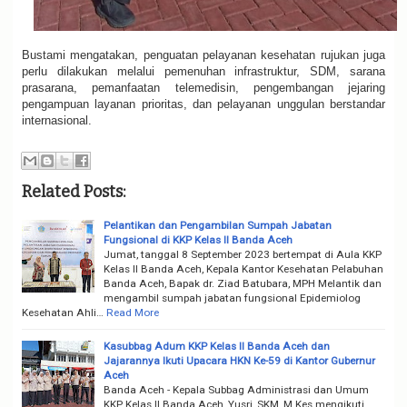
Bustami mengatakan, penguatan pelayanan kesehatan rujukan juga
perlu dilakukan melalui pemenuhan infrastruktur, SDM, sarana
prasarana, pemanfaatan telemedisin, pengembangan jejaring
pengampuan layanan prioritas, dan pelayanan unggulan berstandar
internasional.
Related Posts:
Pelantikan dan Pengambilan Sumpah Jabatan
Fungsional di KKP Kelas II Banda Aceh
Jumat, tanggal 8 September 2023 bertempat di Aula KKP
Kelas II Banda Aceh, Kepala Kantor Kesehatan Pelabuhan
Banda Aceh, Bapak dr. Ziad Batubara, MPH Melantik dan
mengambil sumpah jabatan fungsional Epidemiolog
Kesehatan Ahli…
Read More
Kasubbag Adum KKP Kelas II Banda Aceh dan
Jajarannya Ikuti Upacara HKN Ke-59 di Kantor Gubernur
Aceh
Banda Aceh - Kepala Subbag Administrasi dan Umum
KKP Kelas II Banda Aceh, Yusri, SKM, M.Kes mengikuti