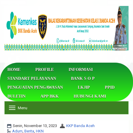
HOME
PROFILE
INFORMASI
STANDART PELAYANAN
BANK S O P
PENGUATAN PENGAWASAN
LKJIP
PPID
BULETIN
APP BKK
HUBUNGI KAMI
Menu
T
o
g
g
Senin, November 13, 2023
KKP Banda Aceh
l
Adum
,
Berita
,
HKN