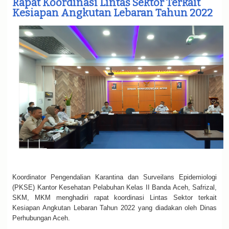
Rapat Koordinasi Lintas Sektor Terkait
e
Kesiapan Angkutan Lebaran Tahun 2022
n
a
v
i
g
a
t
i
o
n
Koordinator Pengendalian Karantina dan Surveilans Epidemiologi
(PKSE) Kantor Kesehatan Pelabuhan Kelas II Banda Aceh, Safrizal,
SKM, MKM menghadiri rapat koordinasi Lintas Sektor terkait
Kesiapan Angkutan Lebaran Tahun 2022 yang diadakan oleh Dinas
Perhubungan Aceh.