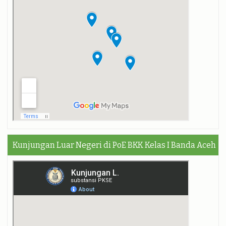
Kunjungan Luar Negeri di PoE BKK Kelas I Banda Aceh