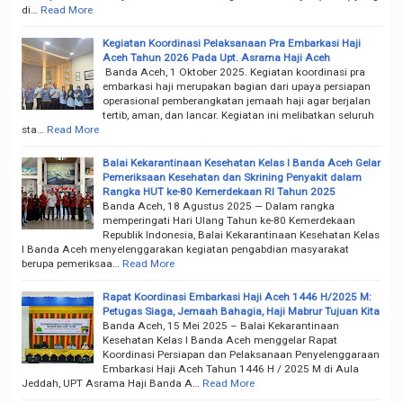
di…
Read More
Kegiatan Koordinasi Pelaksanaan Pra Embarkasi Haji
Aceh Tahun 2026 Pada Upt. Asrama Haji Aceh
Banda Aceh, 1 Oktober 2025. Kegiatan koordinasi pra
embarkasi haji merupakan bagian dari upaya persiapan
operasional pemberangkatan jemaah haji agar berjalan
tertib, aman, dan lancar. Kegiatan ini melibatkan seluruh
sta…
Read More
Balai Kekarantinaan Kesehatan Kelas I Banda Aceh Gelar
Pemeriksaan Kesehatan dan Skrining Penyakit dalam
Rangka HUT ke-80 Kemerdekaan RI Tahun 2025
Banda Aceh, 18 Agustus 2025 — Dalam rangka
memperingati Hari Ulang Tahun ke-80 Kemerdekaan
Republik Indonesia, Balai Kekarantinaan Kesehatan Kelas
I Banda Aceh menyelenggarakan kegiatan pengabdian masyarakat
berupa pemeriksaa…
Read More
Rapat Koordinasi Embarkasi Haji Aceh 1446 H/2025 M:
Petugas Siaga, Jemaah Bahagia, Haji Mabrur Tujuan Kita
Banda Aceh, 15 Mei 2025 – Balai Kekarantinaan
Kesehatan Kelas I Banda Aceh menggelar Rapat
Koordinasi Persiapan dan Pelaksanaan Penyelenggaraan
Embarkasi Haji Aceh Tahun 1446 H / 2025 M di Aula
Jeddah, UPT Asrama Haji Banda A…
Read More