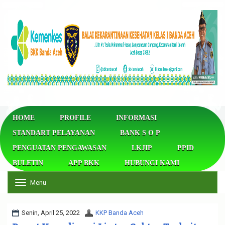
HOME
PROFILE
INFORMASI
STANDART PELAYANAN
BANK S O P
PENGUATAN PENGAWASAN
LKJIP
PPID
BULETIN
APP BKK
HUBUNGI KAMI
Menu
T
o
g
g
Senin, April 25, 2022
KKP Banda Aceh
l