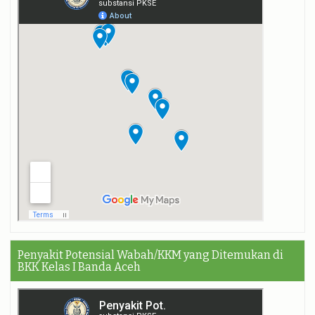
Penyakit Potensial Wabah/KKM yang Ditemukan di
BKK Kelas I Banda Aceh