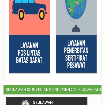
SEULAWAH (SURVEILANS EPIDEMIOLOGI KLB/WABAH)