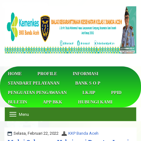
HOME
PROFILE
INFORMASI
STANDART PELAYANAN
BANK S O P
PENGUATAN PENGAWASAN
LKJIP
PPID
BULETIN
APP BKK
HUBUNGI KAMI
Menu
T
o
g
g
Selasa, Februari 22, 2022
KKP Banda Aceh
l