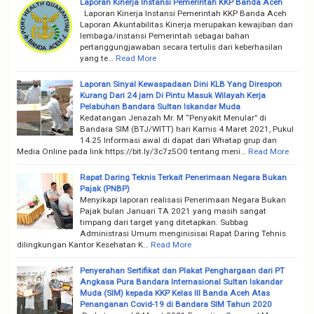
Laporan Kinerja Instansi Pemerintah KKP Banda Aceh
Laporan Kinerja Instansi Pemerintah KKP Banda Aceh
Laporan Akuntabilitas Kinerja merupakan kewajiban dari
lembaga/instansi Pemerintah sebagai bahan
pertanggungjawaban secara tertulis dari keberhasilan
yang te…
Read More
Laporan Sinyal Kewaspadaan Dini KLB Yang Direspon
Kurang Dari 24 jam Di Pintu Masuk Wilayah Kerja
Pelabuhan Bandara Sultan Iskandar Muda
Kedatangan Jenazah Mr. M “Penyakit Menular” di
Bandara SIM (BTJ/WITT) hari Kamis 4 Maret 2021, Pukul
14.25 Informasi awal di dapat dari Whatap grup dan
Media Online pada link https://bit.ly/3c7z5O0 tentang meni…
Read More
Rapat Daring Teknis Terkait Penerimaan Negara Bukan
Pajak (PNBP)
Menyikapi laporan realisasi Penerimaan Negara Bukan
Pajak bulan Januari TA 2021 yang masih sangat
timpang dari target yang ditetapkan. Subbag
Administrasi Umum menginisisai Rapat Daring Tehnis
dilingkungan Kantor Kesehatan K…
Read More
Penyerahan Sertifikat dan Plakat Penghargaan dari PT
Angkasa Pura Bandara Internasional Sultan Iskandar
Muda (SIM) kepada KKP Kelas III Banda Aceh Atas
Penanganan Covid-19 di Bandara SIM Tahun 2020