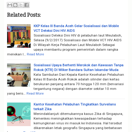
Related Posts:
KKP Kelas III Banda Aceh Gelar Sosialisasi dan Mobile
VCT Deteksi Dini HIV AIDS
Sosialisasi Deteksi Dini HIV di pelabuhan laut Meulaboh,
Selasa (9/2/2017) Sosialisasi dan Mobile VCT HIV AIDS
Di Wilayah Kerja Pelabuhan Laut Meulaboh Sebagai
upaya membantu program pemerintah dalam rangka
menekan l…
Read More
Sosialisasi Upaya Berhenti Merokok dan Kawasan Tanpa
Rokok (KTR) DI Wilker Bandara Sultan Iskandar Muda
Kata Sambutan Dari Kepala Kantor Kesehatan Pelabuhan
Kelas III Banda Aceh Rokok adalah silinder dari kertas
berukuran panjang antara 70 hingga 120 mm (bervariasi
tergantung negara) dengan diameter sekitar 10 mm
yang beris…
Read More
Kantor Kesehatan Pelabuhan Tingkatkan Surveilans
terkait Zika
Menindaklanjuti ditemukannya kasus Zika di Singapura,
Kemenkes meningkatkan kewaspadaan terhadap
kemungkinan virus ini masuk ke Indonesia. Hal tersebut
dikarenakan letak geografis Singapura yang berbatasan