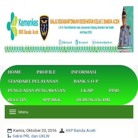
HOME
PROFILE
INFORMASI
STANDART PELAYANAN
BANK S O P
PENGUATAN PENGAWASAN
LKJIP
PPID
BULETIN
APP BKK
HUBUNGI KAMI
Menu
T
o
g
g
Kamis, Oktober 20, 2016
KKP Banda Aceh
l
Seksi PRL dan UKLW