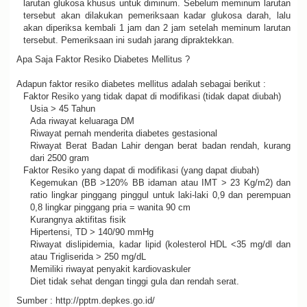
larutan glukosa khusus untuk diminum. Sebelum meminum larutan
tersebut akan dilakukan pemeriksaan kadar glukosa darah, lalu
akan diperiksa kembali 1 jam dan 2 jam setelah meminum larutan
tersebut. Pemeriksaan ini sudah jarang dipraktekkan.
Apa Saja Faktor Resiko Diabetes Mellitus ?
Adapun faktor resiko diabetes mellitus adalah sebagai berikut :
Faktor Resiko yang tidak dapat di modifikasi (tidak dapat diubah)
Usia > 45 Tahun
Ada riwayat keluaraga DM
Riwayat pernah menderita diabetes gestasional
Riwayat Berat Badan Lahir dengan berat badan rendah, kurang
dari 2500 gram
Faktor Resiko yang dapat di modifikasi (yang dapat diubah)
Kegemukan (BB >120% BB idaman atau IMT > 23 Kg/m2) dan
ratio lingkar pinggang pinggul untuk laki-laki 0,9 dan perempuan
0,8 lingkar pinggang pria = wanita 90 cm
Kurangnya aktifitas fisik
Hipertensi, TD > 140/90 mmHg
Riwayat dislipidemia, kadar lipid (kolesterol HDL <35 mg/dl dan
atau Trigliserida > 250 mg/dL
Memiliki riwayat penyakit kardiovaskuler
Diet tidak sehat dengan tinggi gula dan rendah serat.
Sumber : http://pptm.depkes.go.id/