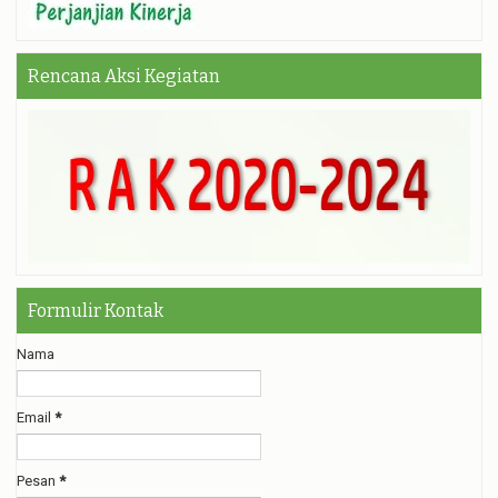
Rencana Aksi Kegiatan
Formulir Kontak
Nama
Email
*
Pesan
*