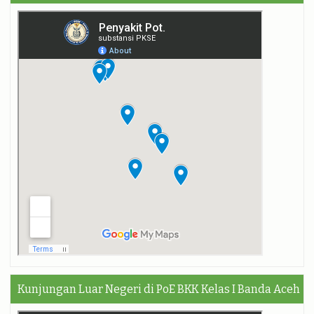
Kunjungan Luar Negeri di PoE BKK Kelas I Banda Aceh