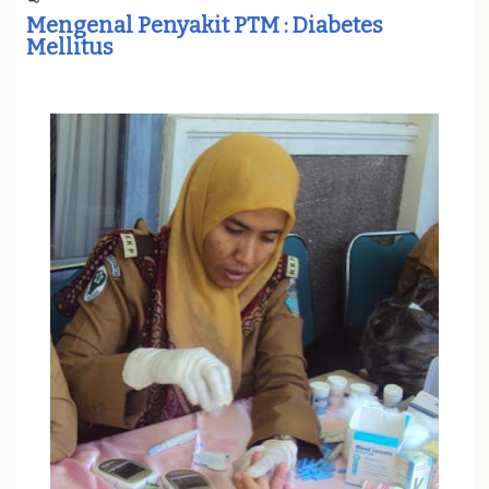
e
Mengenal Penyakit PTM : Diabetes
n
Mellitus
a
v
i
g
a
t
i
o
n